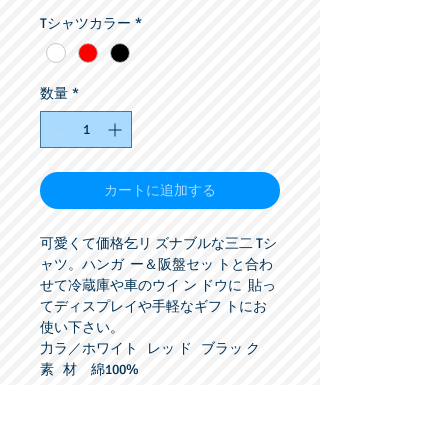
格
Tシャツカラー
*
数量
*
カートに追加する
可愛くて価格乞リ ズナブルな三二 Tシ
ャツ。ハンガ  ー＆阪盤セッ トと合わ
せて冷蔵庫や車のウイ ン ドウに  貼っ
てディスプレイや手軽なギフ トにお
使い下さい。

力ラ／ホワイト   レッ ド   ブラッ ク  
素   材　綿100%
★★