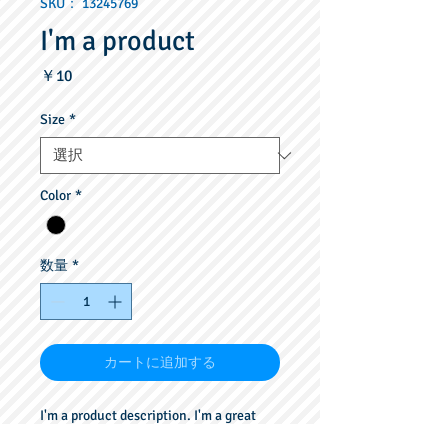
SKU： 13245769
I'm a product
価
￥10
格
Size
*
Color
*
数量
*
カートに追加する
I'm a product description. I'm a great 
place to add more details about your 