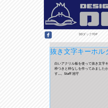
DDダックTOP
抜き文字キーホル
白いアクリル板を使って抜き文字キ
枠つきと枠なしを作ってみました
す...。Staff 池守 