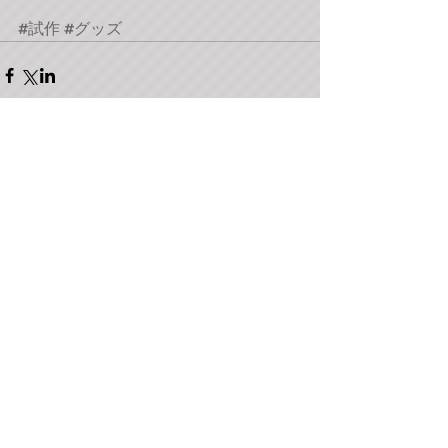
#試作
#グッズ
コメント
コメントを追加…
当ホームページはデザイン工房DDダックが製作して
おります。