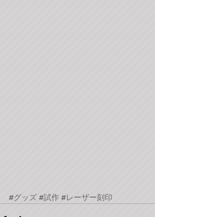
#グッズ
#試作
#レーザー刻印