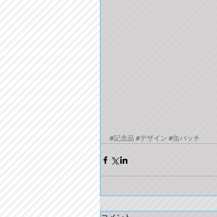
#記念品
#デザイン
#缶バッチ