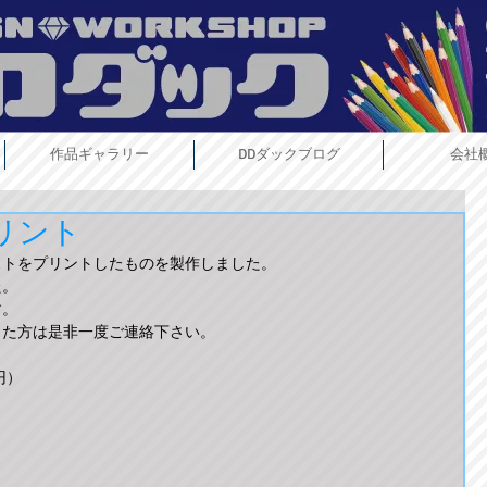
作品ギャラリー
DDダックブログ
会社
リント
ストをプリントしたものを製作しました。
た。
す。
った方は是非一度ご連絡下さい。
円）