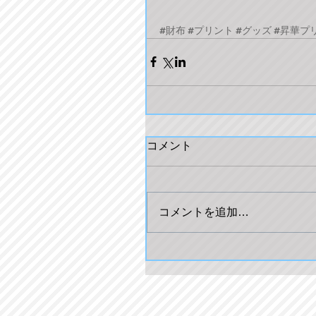
#財布
#プリント
#グッズ
#昇華プ
コメント
コメントを追加…