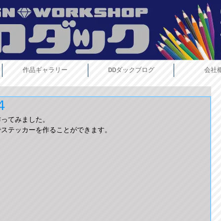
作品ギャラリー
DDダックブログ
会社
４
作ってみました。
でステッカーを作ることができます。