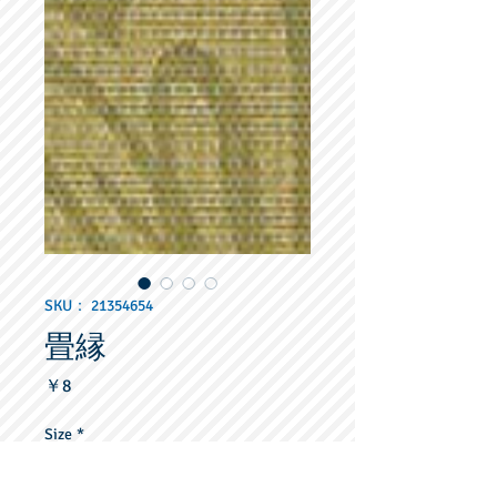
SKU： 21354654
畳縁
価
￥8
格
Size
*