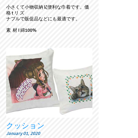
小さくて小物収納 lζ便利な巾着です。価
格 t リ ズ
ナブルで販促品などにも最適です。
素 材 I 綿100%
クッション
January 01, 2020