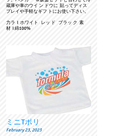
蔵庫や車のウイ ン ドウに 貼ってディス
プレイや手軽なギフ トにお使い下さい。
力ラ I ホワイト レッ ド ブラッ ク 素
材 I 綿100%
ミニTポリ
February 23, 2023