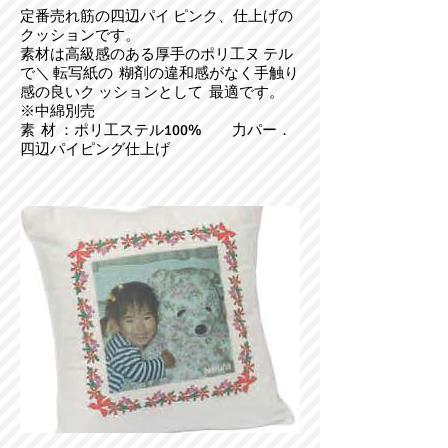
定番売れ筋の四辺パイ ピンク、仕上げの
クッションです。
素材は高級感のある厚手のポリ工ヌ テル
で＼ 転写紙の 糊剤の違和感がなく手触り
感の良いク ッションとして 最適です。
※中綿別売
素 材 ：ポリ工ステル100% 力パー．
四辺パイピング仕上げ