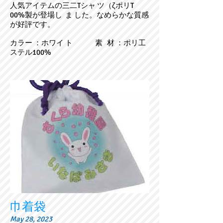
人気アイテムの三二Tシャ ツ（ζポリT
00%製が登場し ま した。なめらかな質感
が好評です。
カラー ：ホワイ ト 素 材 ：ポリ工
ステル100%
巾着袋
May 28, 2023