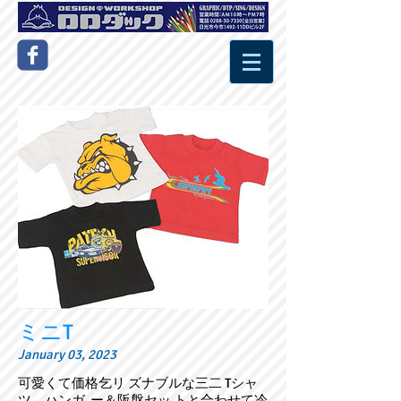
ミニT
January 03, 2023
可愛くて価格乞リ ズナブルな三二 Tシャ
ツ。ハンガ ー＆阪盤セッ トと合わせて冷