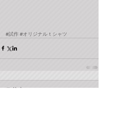
#試作
#オリジナルｔシャツ
コメント
コメントを追加…
当ホームページはデザイン工房DDダックが製作して